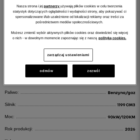
Nasza strona i jej
partnerzy
używają plików cookies w celu tworzenia
statystyk dotyczących oglądalności i wydajności strony, aby pokazywać ci
spersonalizowane i/lub uzależnione od lokalizacji reklamy oraz treści za
pośrednictwem mediów społecznościowych.
Możesz zmienić wybór aktywnych plików cookies oraz dowiedzieć się więcej
RENAULT CAPTUR
o nich - w dowolnym momencie zapoznając się z naszą
polityką cookies.
CAPTUR 1.2 TCE EVOLUTION ECO-G
zarządzaj ustawieniami
90 250 PLN
odmów
zezwól
Id:
123161
Paliwo:
Benzyna/gaz
Silnik:
1199 CM3
Moc:
90kW/120KM
Rok produkcji:
2026