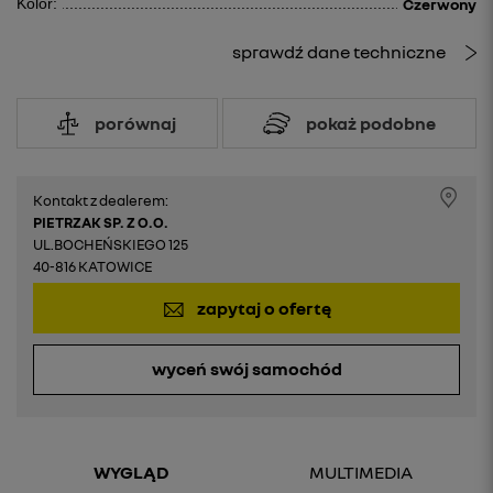
Kolor:
Czerwony
sprawdź dane techniczne
porównaj
pokaż podobne
Kontakt z dealerem:
PIETRZAK SP. Z O.O.
UL.BOCHEŃSKIEGO 125
40-816 KATOWICE
zapytaj o ofertę
wyceń swój samochód
WYGLĄD
MULTIMEDIA