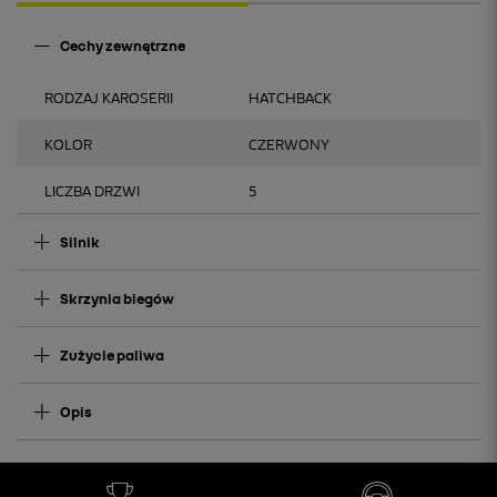
Cechy zewnętrzne
RODZAJ KAROSERII
HATCHBACK
KOLOR
CZERWONY
LICZBA DRZWI
5
Silnik
Skrzynia biegów
Zużycie paliwa
Opis