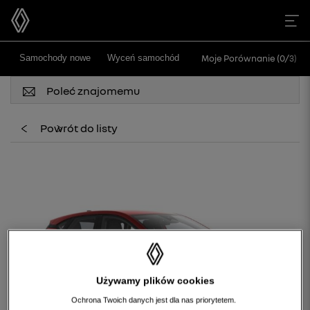
>
Samochody nowe
Wyceń samochód
Moje Porównanie (
0
/
3
)
Poleć znajomemu
Powrót do listy
Używamy plików cookies
Ochrona Twoich danych jest dla nas priorytetem.