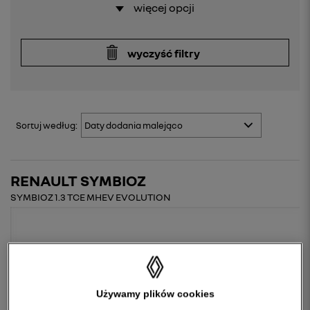
więcej opcji
wyczyść filtry
Sortuj
według:
RENAULT SYMBIOZ
SYMBIOZ 1.3 TCE MHEV EVOLUTION
Używamy plików cookies