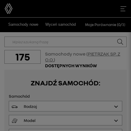
>
Samochody nowe
Wyceń samochód
Moje Porównanie (
0
/
3
)
175
Samochody nowe (
PIETRZAK SP. Z
O.O.
)
DOSTĘPNYCH WYNIKÓW
ZNAJDŹ SAMOCHÓD:
Samochód