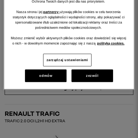
Ochrona Twoich danych jest dla nas priorytetem.
Nasza strona i jej
partnerzy
używają plików cookies w celu tworzenia
statystyk dotyczących oglądalności i wydajności strony, aby pokazywać ci
spersonalizowane i/lub uzależnione od lokalizacji reklamy oraz treści za
pośrednictwem mediów społecznościowych.
Możesz zmienić wybór aktywnych plików cookies oraz dowiedzieć się więcej
o nich - w dowolnym momencie zapoznając się z naszą
polityką cookies.
96 900 PLN
zarządzaj ustawieniami
porównaj
pokaż podobne
odmów
zezwól
zobacz szczegóły pojazdu
RENAULT TRAFIC
TRAFIC 2.0 DCI L2H1 HD EXTRA