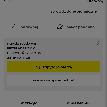
Kolor:
Czerwony
sprawdź dane techniczne
porównaj
pokaż podobne
Kontakt z dealerem:
PIETRZAK SP. Z O.O.
UL.BOCHEŃSKIEGO 125
40-816 KATOWICE
zapytaj o ofertę
wyceń swój samochód
WYGLĄD
MULTIMEDIA