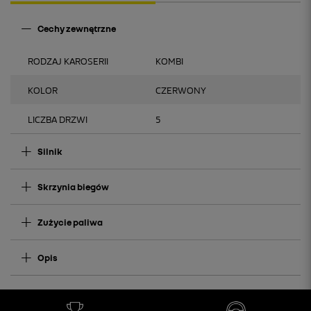
Cechy zewnętrzne
RODZAJ KAROSERII
KOMBI
KOLOR
CZERWONY
LICZBA DRZWI
5
Silnik
Skrzynia biegów
Zużycie paliwa
Opis