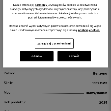
Nasza strona i jej
partnerzy
używają plików cookies w celu tworzenia
statystyk dotyczących oglądalności i wydajności strony, aby pokazywać ci
spersonalizowane i/lub uzależnione od lokalizacji reklamy oraz treści za
pośrednictwem mediów społecznościowych.
Możesz zmienić wybór aktywnych plików cookies oraz dowiedzieć się więcej
RENAULT AUSTRAL
o nich - w dowolnym momencie zapoznając się z naszą
polityką cookies.
AUSTRAL 1.3 TCE MHEV EVOLUTION AUT
zarządzaj ustawieniami
133 760 PLN
odmów
zezwól
Id:
123159
Paliwo:
Benzyna
Silnik:
1332 CM3
Moc:
116kW/158KM
Rok produkcji:
2025