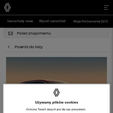
>
Samochody nowe
Wyceń samochód
Moje Porównanie (
0
/
3
)
Poleć znajomemu
Powrót do listy
Używamy plików cookies
Ochrona Twoich danych jest dla nas priorytetem.