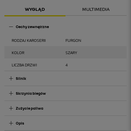
WYGLĄD
MULTIMEDIA
Cechy zewnętrzne
RODZAJ KAROSERII
FURGON
KOLOR
SZARY
LICZBA DRZWI
4
Silnik
Skrzynia biegów
Zużycie paliwa
Opis