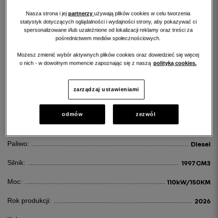
Nasza strona i jej
partnerzy
używają plików cookies w celu tworzenia
statystyk dotyczących oglądalności i wydajności strony, aby pokazywać ci
spersonalizowane i/lub uzależnione od lokalizacji reklamy oraz treści za
pośrednictwem mediów społecznościowych.
RENAULT TRAFIC
Możesz zmienić wybór aktywnych plików cookies oraz dowiedzieć się więcej
o nich - w dowolnym momencie zapoznając się z naszą
polityką cookies.
TRAFIC 2.0 DCI L2H1 HD EXTRA AUT
170 625 PLN
zarządzaj ustawieniami
odmów
zezwól
Id:
122864
Paliwo:
Diesel
Silnik:
1997 CM3
Moc:
110kW/150KM
Rok produkcji:
2026