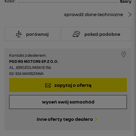
Kolor:
Szary
sprawdź dane techniczne
porównaj
pokaż podobne
Kontakt z dealerem:
PGD RG MOTORS SP.Z O.O.
AL. JEROZOLIMSKIE 156
02-326 WARSZAWA
zapytaj o ofertę
wyceń swój samochód
inne oferty tego dealera