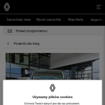
>
>
Samochody nowe
Wyceń samochód
Moje Alerty
Moje Poró
Poleć znajomemu
Powrót do listy
Używamy plików cookies
Ochrona Twoich danych jest dla nas priorytetem.