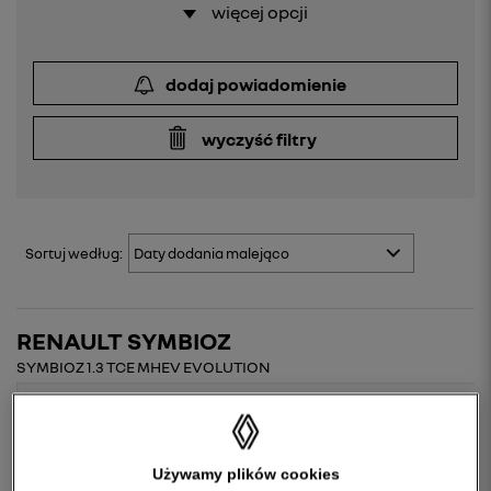
więcej opcji
dodaj powiadomienie
wyczyść filtry
Sortuj
według:
RENAULT SYMBIOZ
SYMBIOZ 1.3 TCE MHEV EVOLUTION
Używamy plików cookies