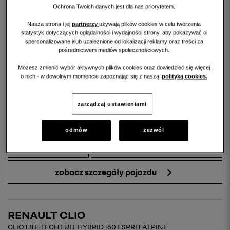
Ochrona Twoich danych jest dla nas priorytetem.
Nasza strona i jej
partnerzy
używają plików cookies w celu tworzenia
statystyk dotyczących oglądalności i wydajności strony, aby pokazywać ci
spersonalizowane i/lub uzależnione od lokalizacji reklamy oraz treści za
pośrednictwem mediów społecznościowych.
Możesz zmienić wybór aktywnych plików cookies oraz dowiedzieć się więcej
o nich - w dowolnym momencie zapoznając się z naszą
polityką cookies.
zarządzaj ustawieniami
96 900 PLN
odmów
zezwól
porównaj
pokaż podobne
zobacz szczegóły pojazdu
RENAULT CLIO
CLIO 1.8 E-TECH FULL HYBRID 160 ESPRIT ALPINE