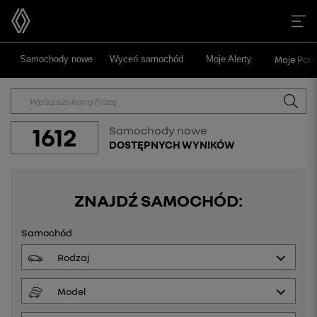
>
>
Samochody nowe
Wyceń samochód
Moje Alerty
Moje Poró
1612
Samochody nowe
DOSTĘPNYCH WYNIKÓW
ZNAJDŹ SAMOCHÓD:
Samochód