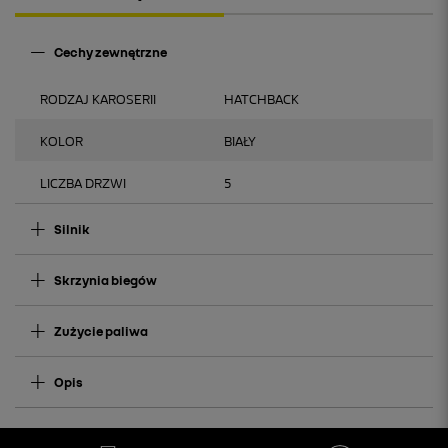
Cechy zewnętrzne
RODZAJ KAROSERII
HATCHBACK
KOLOR
BIAŁY
LICZBA DRZWI
5
Silnik
Skrzynia biegów
Zużycie paliwa
Opis