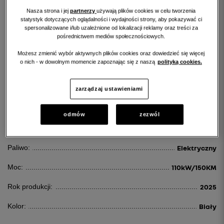
Nasza strona i jej
partnerzy
używają plików cookies w celu tworzenia
statystyk dotyczących oglądalności i wydajności strony, aby pokazywać ci
spersonalizowane i/lub uzależnione od lokalizacji reklamy oraz treści za
pośrednictwem mediów społecznościowych.
Możesz zmienić wybór aktywnych plików cookies oraz dowiedzieć się więcej
RENAULT R4
o nich - w dowolnym momencie zapoznając się z naszą
polityką cookies.
R4 52KWH COMFORT RANGE TECHNO
zarządzaj ustawieniami
162 100 PLN
odmów
zezwól
Id:
119095
Paliwo:
Elektryczny
Moc:
110kW/150KM
Rok produkcji:
2025
Kolor:
Biały