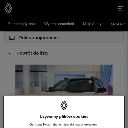
>
>
Samochody nowe
Wyceń samochód
Moje Alerty
Moje Poró
Poleć znajomemu
Powrót do listy
Używamy plików cookies
Ochrona Twoich danych jest dla nas priorytetem.