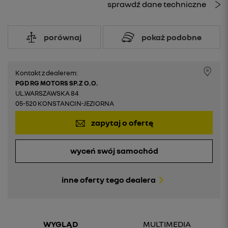
sprawdź dane techniczne
porównaj
pokaż podobne
Kontakt z dealerem:
PGD RG MOTORS SP.Z O.O.
UL.WARSZAWSKA 84
05-520 KONSTANCIN-JEZIORNA
zapytaj o ofertę
wyceń swój samochód
inne oferty tego dealera
WYGLĄD
MULTIMEDIA