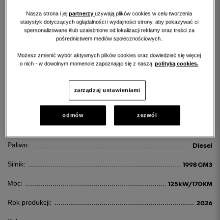
Nasza strona i jej
partnerzy
używają plików cookies w celu tworzenia
statystyk dotyczących oglądalności i wydajności strony, aby pokazywać ci
spersonalizowane i/lub uzależnione od lokalizacji reklamy oraz treści za
pośrednictwem mediów społecznościowych.
RENAULT MASTER
Możesz zmienić wybór aktywnych plików cookies oraz dowiedzieć się więcej
o nich - w dowolnym momencie zapoznając się z naszą
polityką cookies.
MASTER DCI L3H2 EXTRA
248 528 PLN
zarządzaj ustawieniami
odmów
zezwól
Id:
126461
Paliwo:
Diesel
Silnik:
1998 CM3
Moc:
125kW/170KM
Rok produkcji:
2026