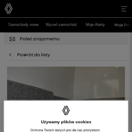
>
>
Samochody nowe
Wyceń samochód
Moje Alerty
Moje Poró
Poleć znajomemu
Powrót do listy
Używamy plików cookies
Ochrona Twoich danych jest dla nas priorytetem.