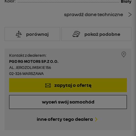
Kolor:
Biały
sprawdź dane techniczne
porównaj
pokaż podobne
Kontakt z dealerem:
PGD RG MOTORS SP.Z O.O.
AL. JEROZOLIMSKIE 156
02-326 WARSZAWA
zapytaj o ofertę
wyceń swój samochód
inne oferty tego dealera