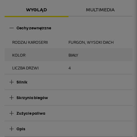
WYGLĄD
MULTIMEDIA
Cechy zewnętrzne
RODZAJ KAROSERII
FURGON, WYSOKI DACH
KOLOR
BIAŁY
LICZBA DRZWI
4
Silnik
Skrzynia biegów
Zużycie paliwa
Opis