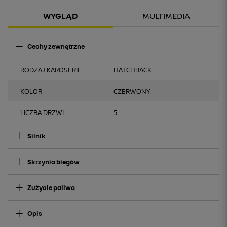
WYGLĄD
MULTIMEDIA
Cechy zewnętrzne
RODZAJ KAROSERII
HATCHBACK
KOLOR
CZERWONY
LICZBA DRZWI
5
Silnik
Skrzynia biegów
Zużycie paliwa
Opis