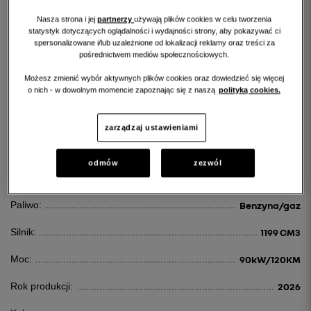
Nasza strona i jej
partnerzy
używają plików cookies w celu tworzenia
statystyk dotyczących oglądalności i wydajności strony, aby pokazywać ci
spersonalizowane i/lub uzależnione od lokalizacji reklamy oraz treści za
pośrednictwem mediów społecznościowych.
RENAULT CAPTUR
Możesz zmienić wybór aktywnych plików cookies oraz dowiedzieć się więcej
o nich - w dowolnym momencie zapoznając się z naszą
polityką cookies.
CAPTUR 1.2 TCE EVOLUTION ECO-G
83 700 PLN
zarządzaj ustawieniami
odmów
zezwól
Id:
125280
Paliwo:
Benzyna/gaz
Silnik:
1199 CM3
Moc:
90kW/120KM
Rok produkcji:
2026