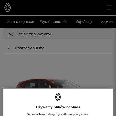
>
>
Samochody nowe
Wyceń samochód
Moje Alerty
Moje Poró
Poleć znajomemu
Powrót do listy
Używamy plików cookies
Ochrona Twoich danych jest dla nas priorytetem.