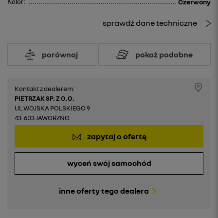
Kolor:
Czerwony
sprawdź dane techniczne
porównaj
pokaż podobne
Kontakt z dealerem:
PIETRZAK SP. Z O.O.
UL.WOJSKA POLSKIEGO 9
43-603 JAWORZNO
zapytaj o ofertę
wyceń swój samochód
inne oferty tego dealera