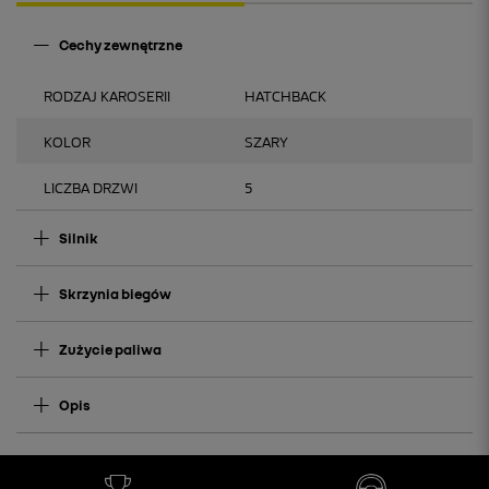
Cechy zewnętrzne
RODZAJ KAROSERII
HATCHBACK
KOLOR
SZARY
LICZBA DRZWI
5
Silnik
Skrzynia biegów
Zużycie paliwa
Opis