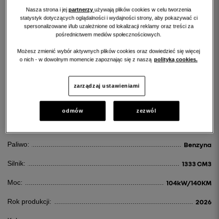
Nasza strona i jej
partnerzy
używają plików cookies w celu tworzenia
statystyk dotyczących oglądalności i wydajności strony, aby pokazywać ci
spersonalizowane i/lub uzależnione od lokalizacji reklamy oraz treści za
pośrednictwem mediów społecznościowych.
Możesz zmienić wybór aktywnych plików cookies oraz dowiedzieć się więcej
RENAULT CAPTUR
o nich - w dowolnym momencie zapoznając się z naszą
polityką cookies.
CAPTUR 1.3 TCE MHEV ESPRIT ALPINE EDC
zarządzaj ustawieniami
135 600 PLN
odmów
zezwól
Id:
122548
Paliwo:
Benzyna
Silnik:
1333 CM3
Moc:
104kW/140KM
Rok produkcji:
2026