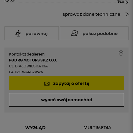
Kolor:
Szary
sprawdź dane techniczne
porównaj
pokaż podobne
Kontakt z dealerem:
PGD RG MOTORS SP.Z O.O.
UL. BIAŁOWIESKA 10A
04-063 WARSZAWA
zapytaj o ofertę
wyceń swój samochód
WYGLĄD
MULTIMEDIA