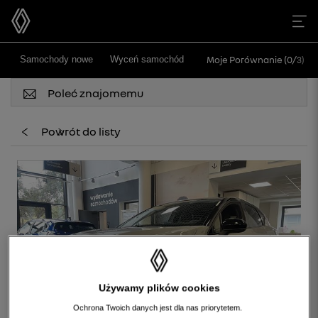
>
Samochody nowe
Wyceń samochód
Moje Porównanie (
0
/
3
)
Poleć znajomemu
Powrót do listy
Używamy plików cookies
Ochrona Twoich danych jest dla nas priorytetem.