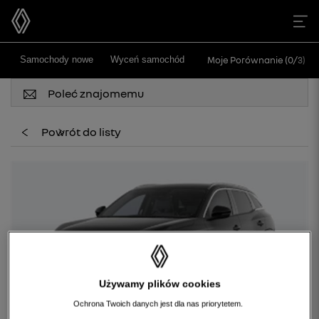
>
Samochody nowe
Wyceń samochód
Moje Porównanie (
0
/
3
)
Poleć znajomemu
Powrót do listy
Używamy plików cookies
Ochrona Twoich danych jest dla nas priorytetem.