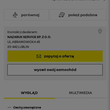
porównaj
pokaż podobne
Kontakt z dealerem:
NAZARUK SERVICE SP. Z O.O.
UL.ABRAMOWICKA 45
20-442 LUBLIN
zapytaj o ofertę
wyceń swój samochód
WYGLĄD
MULTIMEDIA
Cechy zewnętrzne