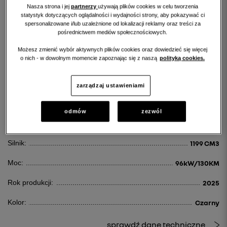
Nasza strona i jej
partnerzy
używają plików cookies w celu tworzenia
statystyk dotyczących oglądalności i wydajności strony, aby pokazywać ci
spersonalizowane i/lub uzależnione od lokalizacji reklamy oraz treści za
RENAULT AUSTRAL
pośrednictwem mediów społecznościowych.
AUSTRAL 1.2 E-TECH FULL HYBRID 200 TECHNO MMT
Możesz zmienić wybór aktywnych plików cookies oraz dowiedzieć się więcej
o nich - w dowolnym momencie zapoznając się z naszą
polityką cookies.
155 900 PLN
zarządzaj ustawieniami
Id:
111812
odmów
zezwól
Paliwo:
Benzyna
Silnik:
1199 CM3
Moc:
96kW/130KM
Rok produkcji:
2025
Kolor:
Czarny
sprawdź dane techniczne