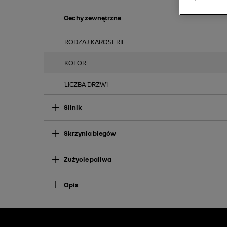
Cechy zewnętrzne
RODZAJ KAROSERII
KOLOR
LICZBA DRZWI
Silnik
Skrzynia biegów
Zużycie paliwa
Opis