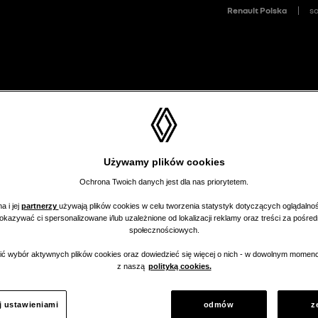
>
Samochody nowe
Wyceń samochód
Moje Porównanie (
0
/
3
)
mu
Używamy plików cookies
Ochrona Twoich danych jest dla nas priorytetem.
a i jej
partnerzy
używają plików cookies w celu tworzenia statystyk dotyczących oglądalnoś
pokazywać ci spersonalizowane i/lub uzależnione od lokalizacji reklamy oraz treści za pośr
społecznościowych.
C
ć wybór aktywnych plików cookies oraz dowiedzieć się więcej o nich - w dowolnym momenc
z naszą
polityką cookies.
MULTIMEDIA
j ustawieniami
odmów
z