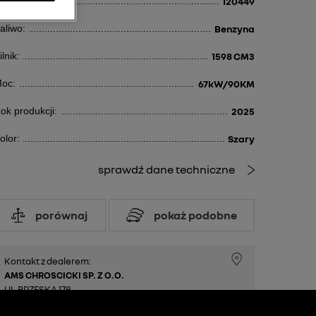
d:
120449
aliwo:
Benzyna
ilnik:
1598 CM3
oc:
67kW/90KM
ok produkcji:
2025
olor:
Szary
sprawdź dane techniczne
porównaj
pokaż podobne
Kontakt z dealerem:
AMS CHROSCICKI SP. Z O.O.
UL.BRZESKA 178
08-110 SIEDLCE