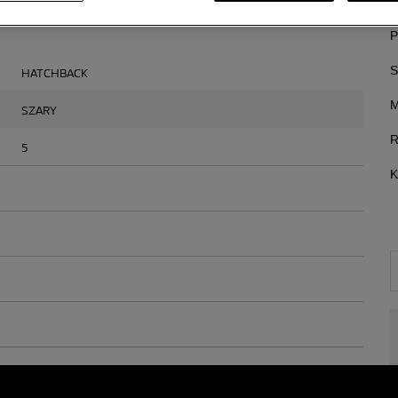
I
P
S
HATCHBACK
M
SZARY
R
5
K