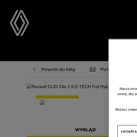
Powrót do listy
Poleć znajome
Nasza stron
strony, aby 
Możesz zmieni
WYGLĄD
zarządza