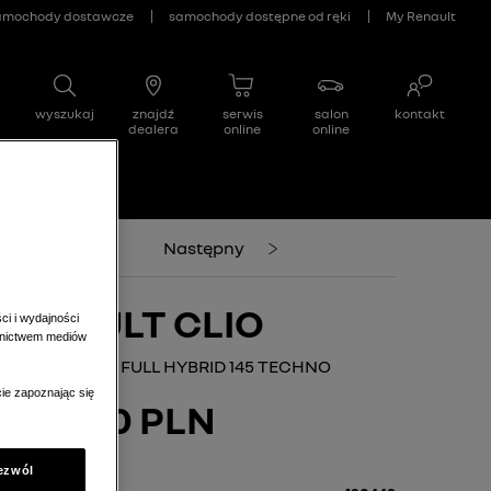
Poprzedni
Następny
RENAULT CLIO
ci i wydajności
ednictwem mediów
LIO 1.6 E-TECH FULL HYBRID 145 TECHNO
ie zapoznając się
104 400 PLN
ezwól