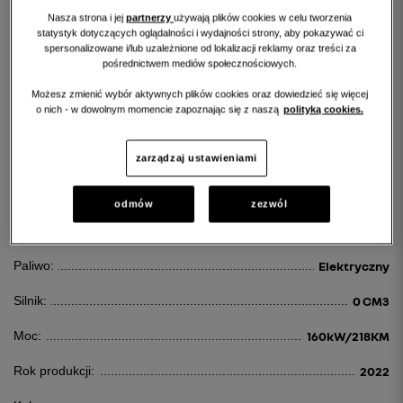
Nasza strona i jej
partnerzy
używają plików cookies w celu tworzenia
statystyk dotyczących oglądalności i wydajności strony, aby pokazywać ci
spersonalizowane i/lub uzależnione od lokalizacji reklamy oraz treści za
pośrednictwem mediów społecznościowych.
Możesz zmienić wybór aktywnych plików cookies oraz dowiedzieć się więcej
RENAULT MEGANE
o nich - w dowolnym momencie zapoznając się z naszą
polityką cookies.
MEGANE EV60 TECHNO
zarządzaj ustawieniami
209 000 PLN
odmów
zezwól
Id:
79836
Paliwo:
Elektryczny
Silnik:
0 CM3
Moc:
160kW/218KM
Rok produkcji:
2022