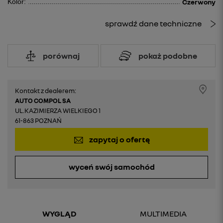
Kolor:
Czerwony
sprawdź dane techniczne
porównaj
pokaż podobne
Kontakt z dealerem:
AUTO COMPOL SA
UL.KAZIMIERZA WIELKIEGO 1
61-863 POZNAŃ
zapytaj o ofertę
wyceń swój samochód
WYGLĄD
MULTIMEDIA