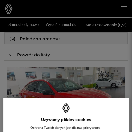
>
Samochody nowe
Wyceń samochód
Moje Porównanie (
0
/
3
)
Poleć znajomemu
Powrót do listy
Używamy plików cookies
Ochrona Twoich danych jest dla nas priorytetem.