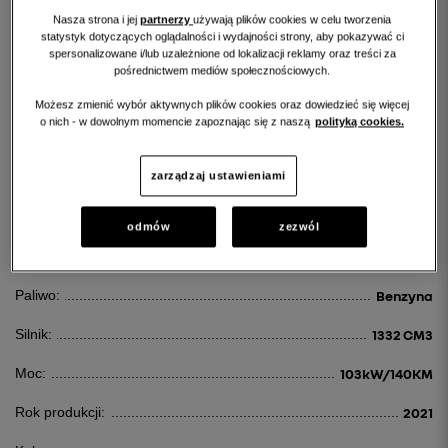
Nasza strona i jej
partnerzy
używają plików cookies w celu tworzenia
statystyk dotyczących oglądalności i wydajności strony, aby pokazywać ci
spersonalizowane i/lub uzależnione od lokalizacji reklamy oraz treści za
pośrednictwem mediów społecznościowych.
Możesz zmienić wybór aktywnych plików cookies oraz dowiedzieć się więcej
RENAULT ARKANA
o nich - w dowolnym momencie zapoznając się z naszą
polityką cookies.
ARKANA 1.3 TCE MHEV ZEN EDC
zarządzaj ustawieniami
122 700 PLN
odmów
zezwól
Id:
60250
Paliwo:
Benzyna
Silnik:
1332 CM3
Moc:
103kW/140KM
Rok produkcji:
2021