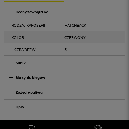
Cechy zewnętrzne
RODZAJ KAROSERII
HATCHBACK
KOLOR
CZERWONY
LICZBA DRZWI
5
Silnik
Skrzynia biegów
Zużycie paliwa
Opis