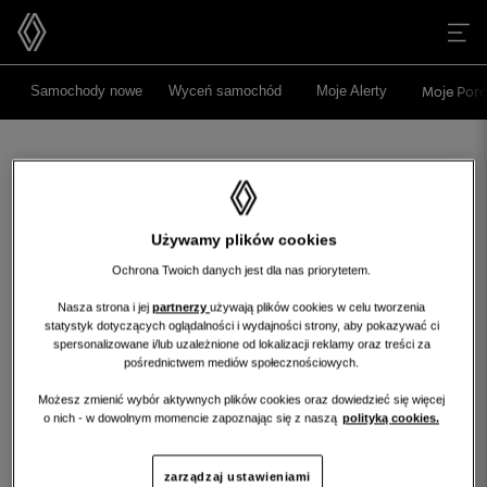
>
>
Samochody nowe
Wyceń samochód
Moje Alerty
Moje Poró
Używamy plików cookies
Ochrona Twoich danych jest dla nas priorytetem.
Nasza strona i jej
partnerzy
używają plików cookies w celu tworzenia
statystyk dotyczących oglądalności i wydajności strony, aby pokazywać ci
Niestety, wybrany dealer nie ma
spersonalizowane i/lub uzależnione od lokalizacji reklamy oraz treści za
obecnie żadnych ofert w tej kategorii.
pośrednictwem mediów społecznościowych.
Możesz zmienić wybór aktywnych plików cookies oraz dowiedzieć się więcej
Wróć na stronę główną
o nich - w dowolnym momencie zapoznając się z naszą
polityką cookies.
wróć na stronę główną
zarządzaj ustawieniami