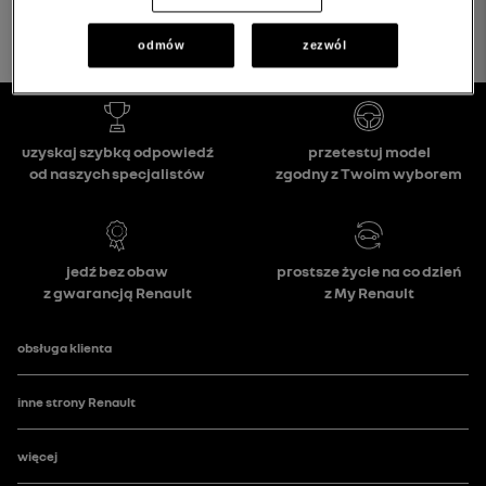
odmów
zezwól