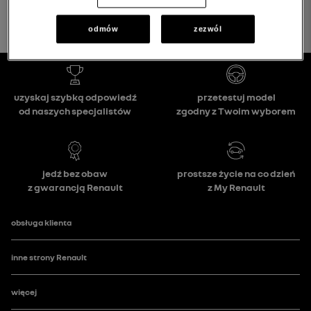
odmów
zezwól