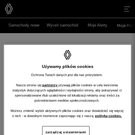
>
>
Samochody nowe
Wyceń samochód
Moje Alerty
Moje Poró
Używamy plików cookies
Ochrona Twoich danych jest dla nas priorytetem.
Nasza strona i jej
partnerzy
używają plików cookies w celu tworzenia
statystyk dotyczących oglądalności i wydajności strony, aby pokazywać ci
Niestety, wybrany dealer nie ma
spersonalizowane i/lub uzależnione od lokalizacji reklamy oraz treści za
obecnie żadnych ofert w tej kategorii.
pośrednictwem mediów społecznościowych.
Możesz zmienić wybór aktywnych plików cookies oraz dowiedzieć się więcej
Wróć na stronę główną
o nich - w dowolnym momencie zapoznając się z naszą
polityką cookies.
wróć na stronę główną
zarządzaj ustawieniami