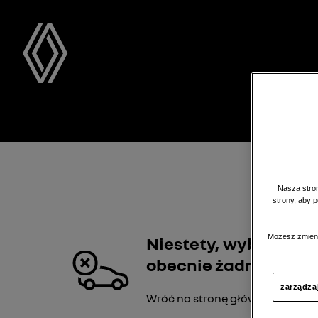
Samoc
Nasza stron
strony, aby 
Możesz zmieni
Niestety, wybrany de
obecnie żadnych ofert
zarządza
Wróć na stronę główną