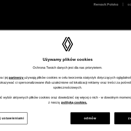
>
>
hody nowe
Wyceń samochód
Moje Alerty
Moje Porównanie (
0
Używamy plików cookies
Ochrona Twoich danych jest dla nas priorytetem.
a i jej
partnerzy
używają plików cookies w celu tworzenia statystyk dotyczących oglądalnoś
pokazywać ci spersonalizowane i/lub uzależnione od lokalizacji reklamy oraz treści za pośr
społecznościowych.
ć wybór aktywnych plików cookies oraz dowiedzieć się więcej o nich - w dowolnym momenc
aler nie ma
z naszą
polityką cookies.
 w tej kategorii.
j ustawieniami
odmów
z