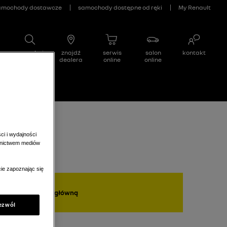
/
3
)
ci i wydajności
ednictwem mediów
ie zapoznając się
wróć na stronę główną
ezwól