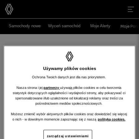
>
>
Samochody nowe
Wyceń samochód
Moje Alerty
Moje Poró
Używamy plików cookies
Ochrona Twoich danych jest dla nas priorytetem.
Nasza strona i jej
partnerzy
używają plików cookies w celu tworzenia
statystyk dotyczących oglądalności i wydajności strony, aby pokazywać ci
Niestety, wybrany dealer nie ma
spersonalizowane i/lub uzależnione od lokalizacji reklamy oraz treści za
obecnie żadnych ofert w tej kategorii.
pośrednictwem mediów społecznościowych.
Możesz zmienić wybór aktywnych plików cookies oraz dowiedzieć się więcej
Wróć na stronę główną
o nich - w dowolnym momencie zapoznając się z naszą
polityką cookies.
wróć na stronę główną
zarządzaj ustawieniami