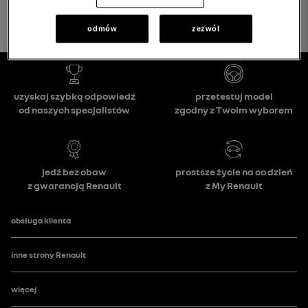
odmów
zezwól