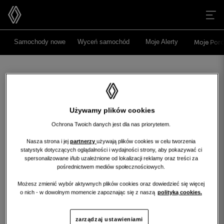
>
>
Samochody nowe
Wyceń samochód
Moje Alerty
Moje Poró
Używamy plików cookies
Ochrona Twoich danych jest dla nas priorytetem.
Nasza strona i jej
partnerzy
używają plików cookies w celu tworzenia
statystyk dotyczących oglądalności i wydajności strony, aby pokazywać ci
Niestety, wybrany dealer nie ma
spersonalizowane i/lub uzależnione od lokalizacji reklamy oraz treści za
obecnie żadnych ofert w tej kategorii.
pośrednictwem mediów społecznościowych.
Możesz zmienić wybór aktywnych plików cookies oraz dowiedzieć się więcej
Wróć na stronę główną
o nich - w dowolnym momencie zapoznając się z naszą
polityką cookies.
wróć na stronę główną
zarządzaj ustawieniami