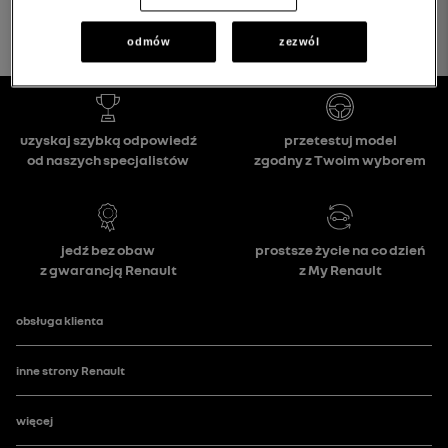
odmów
zezwól