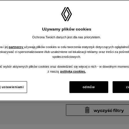
Cena
Od
Używamy plików cookies
Ochrona Twoich danych jest dla nas priorytetem.
Lokalizacja
a i jej
partnerzy
używają plików cookies w celu tworzenia statystyk dotyczących oglądalnoś
moja lokalizacja
pokazywać ci spersonalizowane i/lub uzależnione od lokalizacji reklamy oraz treści za pośr
społecznościowych.
Najbliżsi dealerzy oferujący s
ć wybór aktywnych plików cookies oraz dowiedzieć się więcej o nich - w dowolnym momenc
z naszą
polityką cookies.
j ustawieniami
odmów
z
wyczyść filtry