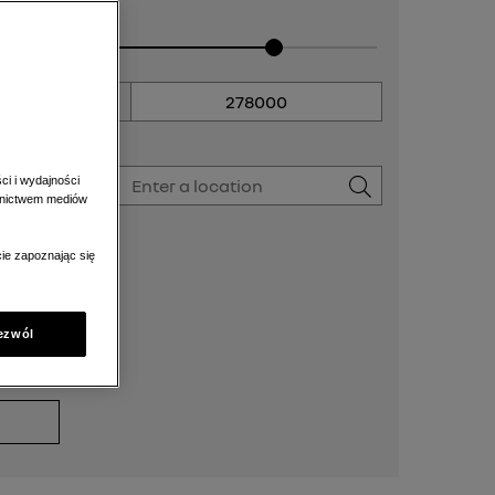
Do
ci i wydajności
ednictwem mediów
amochód
ie zapoznając się
ezwól