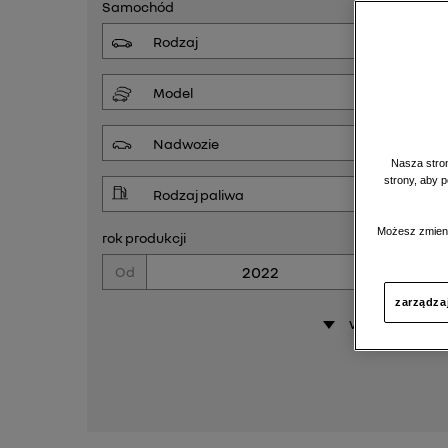
Samochód
Nasza stron
strony, aby 
Możesz zmieni
rok produkcji
Od
Do
zarządza
więcej opcji