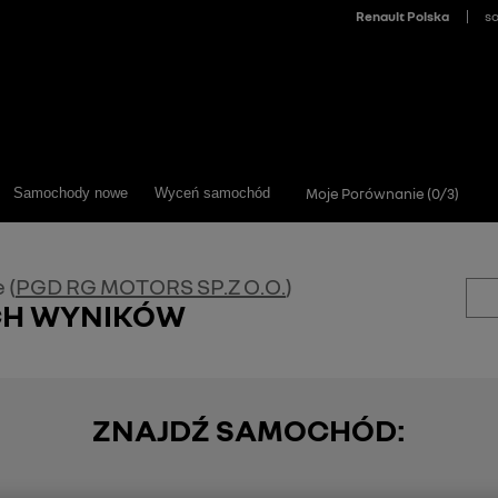
>
Samochody nowe
Wyceń samochód
Moje Porównanie (
0
/
3
)
 (
PGD RG MOTORS SP.Z O.O.
)
CH WYNIKÓW
ZNAJDŹ SAMOCHÓD: