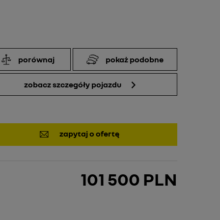
porównaj
pokaż podobne
zobacz szczegóły pojazdu
zapytaj o ofertę
101 500 PLN