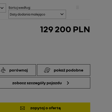
Sortuj
według:
129 200 PLN
porównaj
pokaż podobne
zobacz szczegóły pojazdu
zapytaj o ofertę