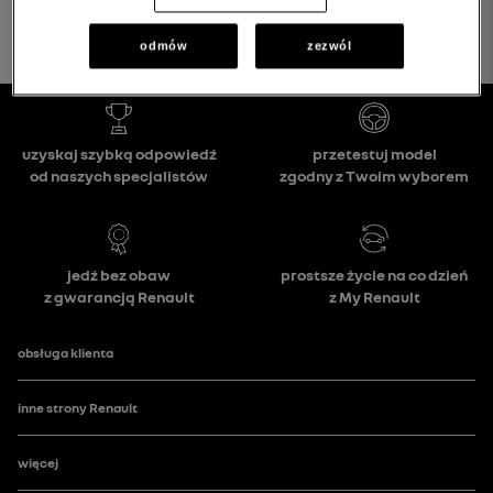
odmów
zezwól