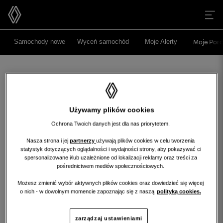
>
>
Samochody nowe
Wyceń samochód
Moje Alerty
Moje Poró
Używamy plików cookies
Ochrona Twoich danych jest dla nas priorytetem.
Nasza strona i jej
partnerzy
używają plików cookies w celu tworzenia
statystyk dotyczących oglądalności i wydajności strony, aby pokazywać ci
Niestety, wybrany dealer nie ma
spersonalizowane i/lub uzależnione od lokalizacji reklamy oraz treści za
obecnie żadnych ofert w tej kategorii.
pośrednictwem mediów społecznościowych.
Możesz zmienić wybór aktywnych plików cookies oraz dowiedzieć się więcej
Wróć na stronę główną
o nich - w dowolnym momencie zapoznając się z naszą
polityką cookies.
wróć na stronę główną
zarządzaj ustawieniami