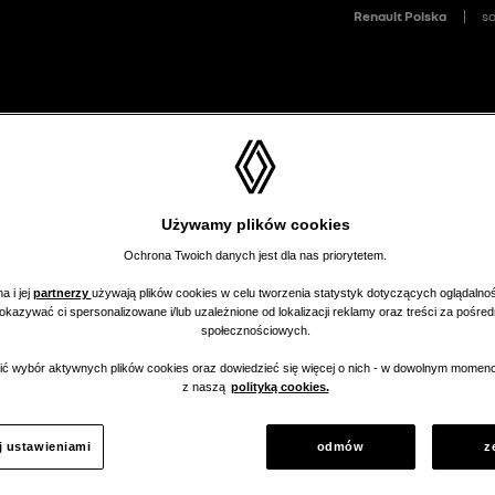
>
>
hody nowe
Wyceń samochód
Moje Alerty
Moje Porównanie (
0
Używamy plików cookies
Ochrona Twoich danych jest dla nas priorytetem.
a i jej
partnerzy
używają plików cookies w celu tworzenia statystyk dotyczących oglądalnoś
pokazywać ci spersonalizowane i/lub uzależnione od lokalizacji reklamy oraz treści za pośr
społecznościowych.
ć wybór aktywnych plików cookies oraz dowiedzieć się więcej o nich - w dowolnym momenc
aler nie ma
z naszą
polityką cookies.
 w tej kategorii.
j ustawieniami
odmów
z