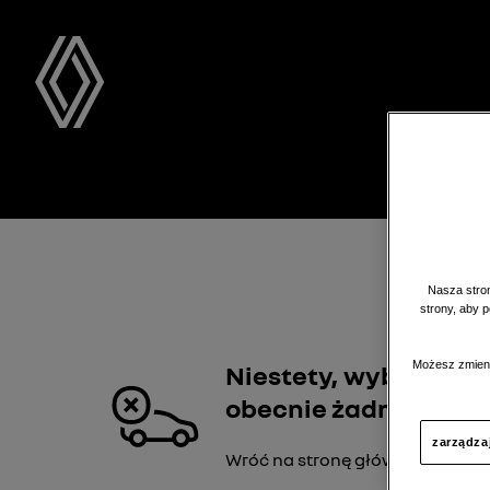
Samoc
Nasza stron
strony, aby 
Możesz zmieni
Niestety, wybrany de
obecnie żadnych ofert
zarządza
Wróć na stronę główną