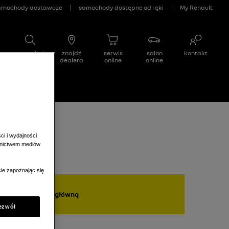
/
3
)
ci i wydajności
ednictwem mediów
ie zapoznając się
wróć na stronę główną
ezwól