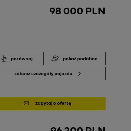
98 000 PLN
porównaj
pokaż podobne
zobacz szczegóły pojazdu
zapytaj o ofertę
96 200 PLN