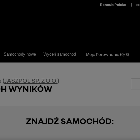
>
Samochody nowe
Wyceń samochód
Moje Porównanie (
0
/
3
)
 (
JASZPOL SP. Z O.O.
)
CH WYNIKÓW
ZNAJDŹ SAMOCHÓD: