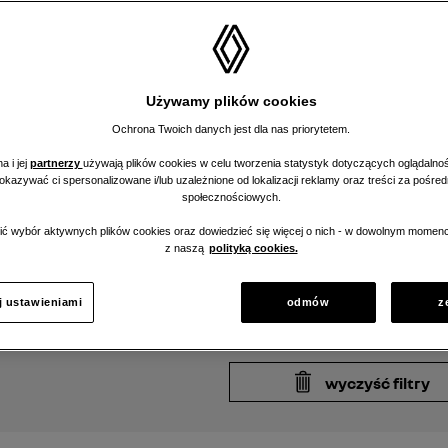
Cena
Od
Używamy plików cookies
Ochrona Twoich danych jest dla nas priorytetem.
Lokalizacja
a i jej
partnerzy
używają plików cookies w celu tworzenia statystyk dotyczących oglądalnoś
moja lokalizacja
pokazywać ci spersonalizowane i/lub uzależnione od lokalizacji reklamy oraz treści za pośr
społecznościowych.
Najbliżsi dealerzy oferujący s
ć wybór aktywnych plików cookies oraz dowiedzieć się więcej o nich - w dowolnym momenc
z naszą
polityką cookies.
j ustawieniami
odmów
z
wyczyść filtry