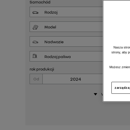
Samochód
Nasza stron
strony, aby 
Możesz zmieni
rok produkcji
Od
Do
zarządza
więcej opcji