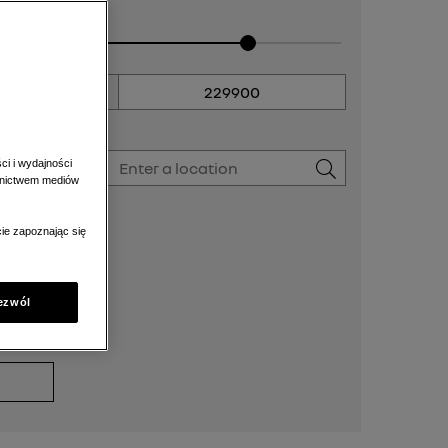
Do
ci i wydajności
ednictwem mediów
amochód
ie zapoznając się
ezwól