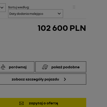
Sortuj
według:
102 600 PLN
porównaj
pokaż podobne
zobacz szczegóły pojazdu
zapytaj o ofertę